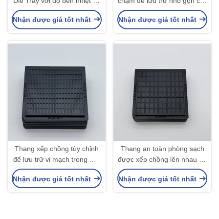
Die Tray với độ bền nhiệt độ
chạm để lưu trữ nhỏ gọn các
cao cho lớp sạch chung và
loại kim loại bán dẫn trần
Nhận được giá tốt nhất
Nhận được giá tốt nhất
siêu âm làm sạch
Thang xếp chồng tùy chỉnh
Thang an toàn phòng sạch
để lưu trữ vi mạch trong môi
được xếp chồng lên nhau để
trường nhạy cảm với tĩnh
lưu trữ chip và hoạt động tự
Nhận được giá tốt nhất
Nhận được giá tốt nhất
điện Nhiệt độ 80 °C-180 °C
động Warpage 0.2mm