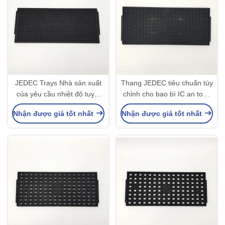
JEDEC Trays Nhà sản xuất
Thang JEDEC tiêu chuẩn tùy
của yêu cầu nhiệt độ tuyệt
chỉnh cho bao bì IC an toàn
vời và giải pháp thiết kế đặc
Mett Yêu cầu đặc biệt
Nhận được giá tốt nhất
Nhận được giá tốt nhất
biệt