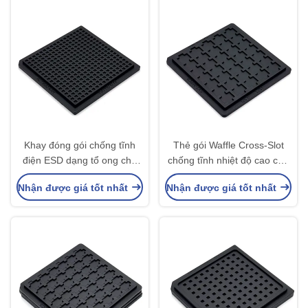
Khay đóng gói chống tĩnh
Thẻ gói Waffle Cross-Slot
điện ESD dạng tổ ong cho
chống tĩnh nhiệt độ cao cho
chip IC có khả năng chịu
chip IC bán dẫn
Nhận được giá tốt nhất
Nhận được giá tốt nhất
nhiệt độ cao và kích thước
khoang tùy chỉnh