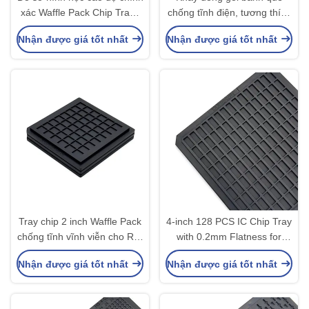
xác Waffle Pack Chip Trays
chống tĩnh điện, tương thích
cho bảo vệ các thành phần
phòng sạch độ tinh khiết
Nhận được giá tốt nhất
Nhận được giá tốt nhất
không chuẩn
cao, an toàn cho các thiết bị
quang điện nhạy cảm
Tray chip 2 inch Waffle Pack
4-inch 128 PCS IC Chip Tray
chống tĩnh vĩnh viễn cho R &
with 0.2mm Flatness for
D Prototyping và lắp ráp
Precision Storage and
Nhận được giá tốt nhất
Nhận được giá tốt nhất
hàng loạt
Transportation