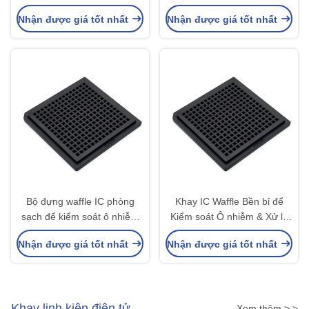
phòng sạch và lưu trữ IC an
Nhận được giá tốt nhất
Nhận được giá tốt nhất
toàn
Bộ đựng waffle IC phòng
Khay IC Waffle Bền bỉ để
sạch để kiểm soát ô nhiễm
Kiểm soát Ô nhiễm & Xử lý
và lưu trữ an toàn
Chip An toàn
Nhận được giá tốt nhất
Nhận được giá tốt nhất
Khay linh kiện điện tử
Xem thêm > >