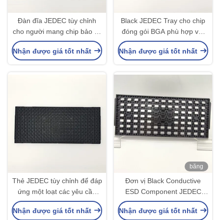
Đàn đĩa JEDEC tùy chỉnh
Black JEDEC Tray cho chip
cho người mang chip bảo vệ
đóng gói BGA phù hợp với
đầu quả bóng và chân của
ma trận thiết kế tiêu chuẩn
Nhận được giá tốt nhất
Nhận được giá tốt nhất
chip
8x16 = 128PCS
băng
hình
Thẻ JEDEC tùy chỉnh để đáp
Đơn vị Black Conductive
ứng một loạt các yêu cầu
ESD Component JEDEC
thiết kế sản phẩm như các
Matrix Trays Cho Cung Cung
Nhận được giá tốt nhất
Nhận được giá tốt nhất
thành phần IC PCBA
Đồ IC