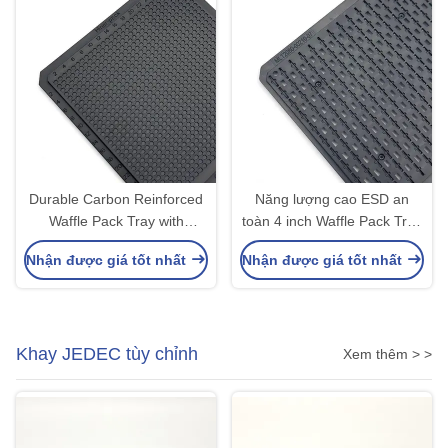
Durable Carbon Reinforced
Năng lượng cao ESD an
Waffle Pack Tray with
toàn 4 inch Waffle Pack Tray
Flatness Less Than 0.3mm
với túi tối ưu và dưới 0.3mm
Nhận được giá tốt nhất
Nhận được giá tốt nhất
for Temperature
Warpage
80°C~120°C
Khay JEDEC tùy chỉnh
Xem thêm > >