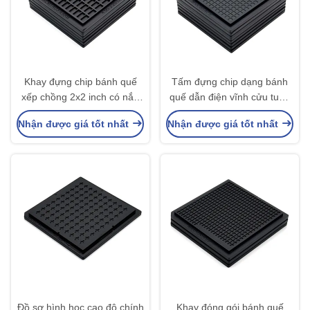
Khay đựng chip bánh quế
Tấm đựng chip dạng bánh
xếp chồng 2x2 inch có nắp
quế dẫn điện vĩnh cửu tuân
đậy an toàn và hệ thống kẹp
thủ RoHS để lưu trữ dài hạn
Nhận được giá tốt nhất
Nhận được giá tốt nhất
Đồ sơ hình học cao độ chính
Khay đóng gói bánh quế