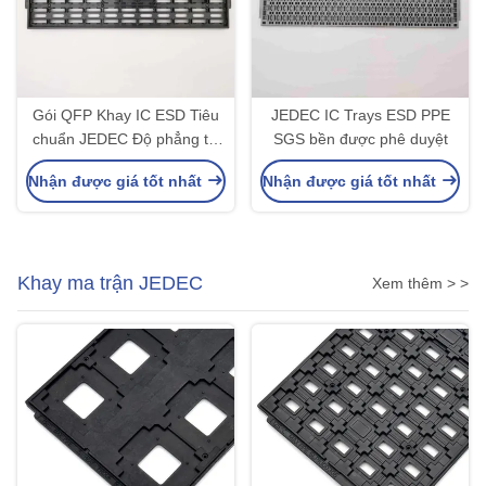
Gói QFP Khay IC ESD Tiêu
JEDEC IC Trays ESD PPE
chuẩn JEDEC Độ phẳng tối
SGS bền được phê duyệt
đa 0,76mm
Nhận được giá tốt nhất
Nhận được giá tốt nhất
Khay ma trận JEDEC
Xem thêm > >