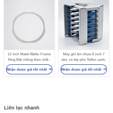
12 inch Matel Wafer Frame
Máy ghi âm nhựa 8 inch 7
Ring Đặt chồng theo chiều
slot, có lớp phủ Teflon xanh.
dọc với hộp vận chuyển
Nhận được giá tốt nhất
Nhận được giá tốt nhất
Wafer
Liên lạc nhanh