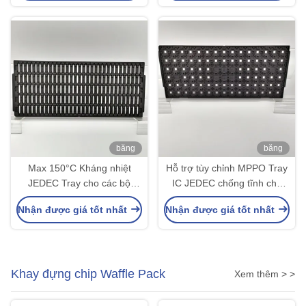
băng
băng
hình
hình
Max 150°C Kháng nhiệt
Hỗ trợ tùy chỉnh MPPO Tray
JEDEC Tray cho các bộ
IC JEDEC chống tĩnh cho
phận điện tử
các thành phần điện tử ESD
Nhận được giá tốt nhất
Nhận được giá tốt nhất
PCBA
Khay đựng chip Waffle Pack
Xem thêm > >