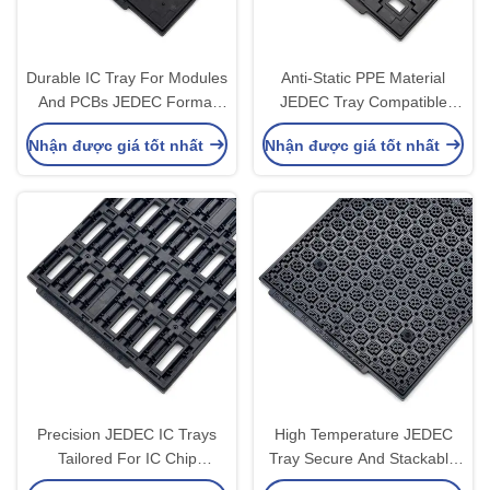
Durable IC Tray For Modules
Anti-Static PPE Material
And PCBs JEDEC Format
JEDEC Tray Compatible
with Customizable Pocket
With Pick-and-Place
Nhận được giá tốt nhất
Nhận được giá tốt nhất
Layout
Equipment
Precision JEDEC IC Trays
High Temperature JEDEC
Tailored For IC Chip
Tray Secure And Stackable
Production In Semiconductor
IC Tray Design For Bake