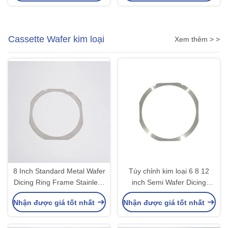
Cassette Wafer kim loại
Xem thêm > >
8 Inch Standard Metal Wafer
Tùy chỉnh kim loại 6 8 12
Dicing Ring Frame Stainless
inch Semi Wafer Dicing
Steel cho bán dẫn OEM /
Frame Ring Kim loại Ring
Nhận được giá tốt nhất
Nhận được giá tốt nhất
ODM
Wafer Frame