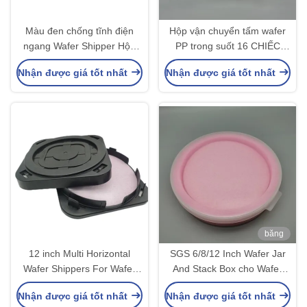
Màu đen chống tĩnh điện
Hộp vận chuyển tấm wafer
ngang Wafer Shipper Hộp
PP trong suốt 16 CHIẾC
mở OEM ODM
dùng để vận chuyển tấm
Nhận được giá tốt nhất
Nhận được giá tốt nhất
wafer bán dẫn
băng
hình
12 inch Multi Horizontal
SGS 6/8/12 Inch Wafer Jar
Wafer Shippers For Wafer
And Stack Box cho Wafer
Fab phù hợp với SGS
Carrier và Storage
Nhận được giá tốt nhất
Nhận được giá tốt nhất