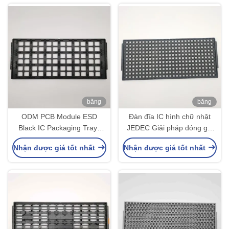
băng
băng
hình
hình
ODM PCB Module ESD
Đàn đĩa IC hình chữ nhật
Black IC Packaging Trays
JEDEC Giải pháp đóng gói
Kháng nhiệt
IC đơn giản Độ cao 7,62mm
Nhận được giá tốt nhất
Nhận được giá tốt nhất