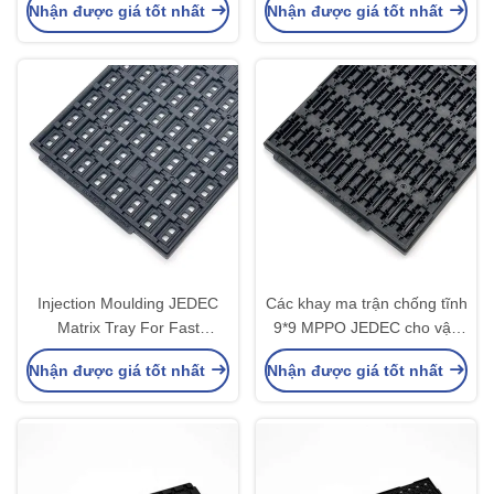
Nhận được giá tốt nhất
Nhận được giá tốt nhất
Oven
Injection Moulding JEDEC
Các khay ma trận chống tĩnh
Matrix Tray For Fast
9*9 MPPO JEDEC cho vận
Production And
chuyển chip và bán dẫn
Nhận được giá tốt nhất
Nhận được giá tốt nhất
Standardized IC Component
Handling