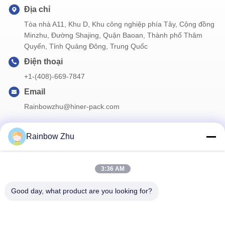
Địa chỉ
Tòa nhà A11, Khu D, Khu công nghiệp phía Tây, Cộng đồng
Minzhu, Đường Shajing, Quận Baoan, Thành phố Thâm
Quyến, Tỉnh Quảng Đông, Trung Quốc
Điện thoại
+1-(408)-669-7847
Email
Rainbowzhu@hiner-pack.com
Rainbow Zhu
Thông tin của chúng tôi
3:36 AM
Đăng ký bản tin của chúng tôi để được giảm giá và nhiều hơn
nữa.
Good day, what product are you looking for?