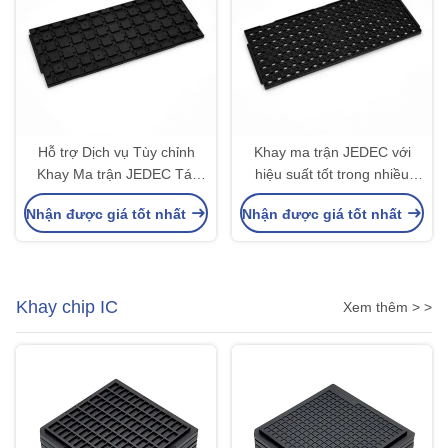
Hỗ trợ Dịch vụ Tùy chỉnh
Khay ma trận JEDEC với
Khay Ma trận JEDEC Tái
hiệu suất tốt trong nhiều
chế MPPO với Độ ổn định
điều kiện khắc nghiệt khác
Nhận được giá tốt nhất
Nhận được giá tốt nhất
Cao
nhau cho các linh kiện điện
tử chính xác
Khay chip IC
Xem thêm > >