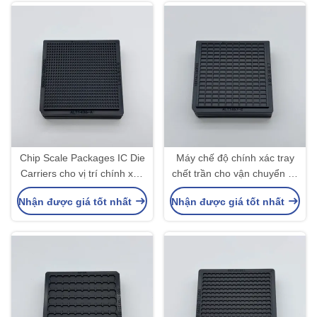
Chip Scale Packages IC Die
Máy chế độ chính xác tray
Carriers cho vị trí chính xác
chết trần cho vận chuyển và
và xếp chồng
dịch vụ tùy chỉnh bằng đúc
Nhận được giá tốt nhất
Nhận được giá tốt nhất
phun