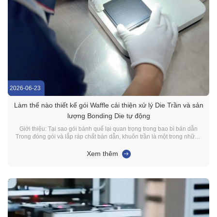
2026-06-23
Làm thế nào thiết kế gói Waffle cải thiện xử lý Die Trần và sản
lượng Bonding Die tự động
Giới thiệu: Tại sao gói bánh quế lại quan trọng trong bao bì bán dẫn
Trong đóng gói và lắp ráp chất bán dẫn, khuôn trần là một trong những
thành phần tinh vi nhất được xử lý trong quá trình sản xuất. Không giống
như IC đóng gói, khuôn trần có bề mặt silicon lộ ra, các cạnh dễ vỡ và
Xem thêm
các miếng liên k...