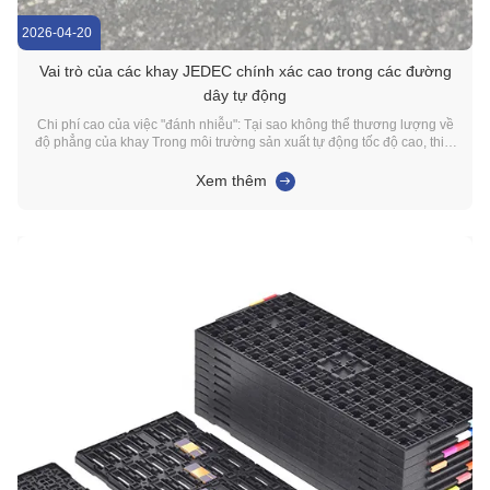
2026-04-20
Vai trò của các khay JEDEC chính xác cao trong các đường
dây tự động
Chi phí cao của việc "đánh nhiễu": Tại sao không thể thương lượng về
độ phẳng của khay Trong môi trường sản xuất tự động tốc độ cao, thiết
bị tự động dựa trên độ chính xác milimet.Hướng dẫn phẳng 8 mm được
tham chiếu trong hướng dẫn thiết kế khay dựa trên JEDEC Ống hút
Xem thêm
chân không sẽ không tìm thấy ...