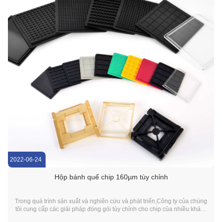
2022-06-24
Hộp bánh quế chip 160µm tùy chỉnh
Trong quá trình sản xuất và nghiên cứu và phát triển,Công ty của chúng
tôi cung cấp các giải pháp đóng gói tùy chỉnh cho chip của nhiều khách
hàng. Kích thước túi được thiết kế lần này đặc biệt tương ứng với kích