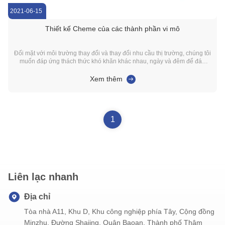
2021-06-15
Thiết kế Cheme của các thành phần vi mô
Đối mặt với môi trường thay đổi và thay đổi nhu cầu thị trường, chúng tôi
muốn đáp ứng thách thức khó khăn khác nhau, ngày và đêm để đáp
ứng nhu cầu của khách hàng cho các sản phẩm,nhưng cũng để thúc
đẩy công ty năng lực sản xuất có thể cung cấp cho khách hàng với kế
Xem thêm
hoạch đóng gói hiệu quả. Trong m...
1
Liên lạc nhanh
Địa chỉ
Tòa nhà A11, Khu D, Khu công nghiệp phía Tây, Cộng đồng
Minzhu, Đường Shajing, Quận Baoan, Thành phố Thâm