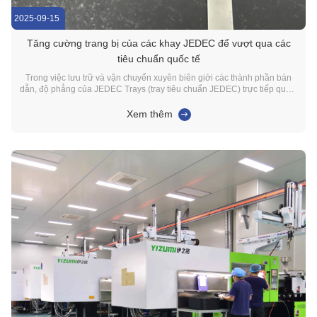
2025-09-15
Tăng cường trang bị của các khay JEDEC để vượt qua các
tiêu chuẩn quốc tế
Trong việc lưu trữ và vận chuyển xuyên biên giới các thành phần bán
dẫn, độ phẳng của JEDEC Trays (tray tiêu chuẩn JEDEC) trực tiếp quyết
định sự an toàn của lưu trữ chip và vận chuyển.Là một chất mang trọng
yếu kết nối sản xuất chip và các ứng dụng sử dụng cuối, biến dạng
Xem thêm
đường cong có thể dẫn đến ...