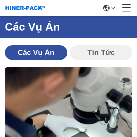
Các Vụ Án
Các Vụ Án
Tin Tức