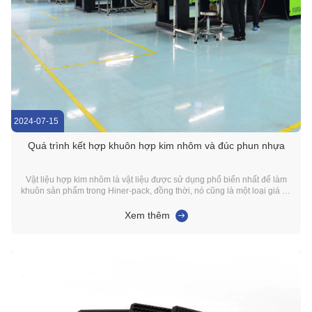
2024-07-15
Quá trình kết hợp khuôn hợp kim nhôm và đúc phun nhựa
Vật liệu hợp kim nhôm là vật liệu được sử dụng phổ biến nhất để làm
khuôn sản phẩm trong Hiner-pack, đồng thời, nó cũng là một loại giá và
bản chất của các đặc điểm ổn định. Nó có những lợi thế sau: 1. mật độ
thấp và độ bền cao: mật độ của hợp kim nhôm chỉ khoảng một phần ba
Xem thêm
của thép, làm cho trọng ...