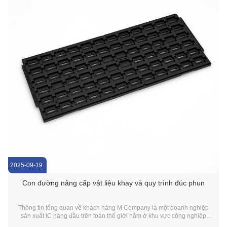
2025-09-19
Con đường nâng cấp vật liệu khay và quy trình đúc phun
Thông tin tổng quan về khách hàng M Company là một doanh nghiệp
sản xuất IC hàng đầu trên toàn thế giới nằm ở khu vực công nghiệp
Bavaria của Đức.công ty chuyên phát triển và đổi mới các chip và bán