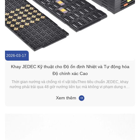
2026-03-17
Khay JEDEC Kỹ thuật cho Độ ổn định Nhiệt và Tự động hóa
Độ chính xác Cao
Thời gian nướng và chống rò rỉ vật liệuTheo tiêu chuẩn JEDEC, khay
nướng phải trải qua 48 giờ nướng liên tục mà không vi phạm dung nạp
kích thước.125°C đến RemoTuy nhiên, việc chọn một khay chỉ dựa trên
nhiệt độ là không đủ.Các kỹ sư của chúng tôi ưu tiên các vật liệu như
Xem thêm
Polyethylene Modified Imine ...