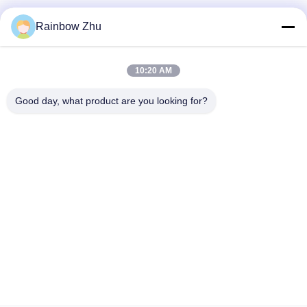
Rainbow Zhu
Thông tin của chúng tôi
10:20 AM
Đăng ký bản tin của chúng tôi để được giảm giá và nhiều hơn
nữa.
Good day, what product are you looking for?
Liên Hệ Với Chúng Tôi
Chính sách bảo mật
|
Sơ đồ trang web
| Trung Quốc Chất lượng