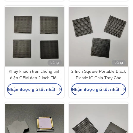
băng
băng
hình
hình
Khay khuôn trần chống tĩnh
2 Inch Square Portable Black
điện OEM đen 2 inch Tiêu
Plastic IC Chip Tray Cho
chuẩn RoHS không độc hại
Thiết bị IC
Nhận được giá tốt nhất
Nhận được giá tốt nhất