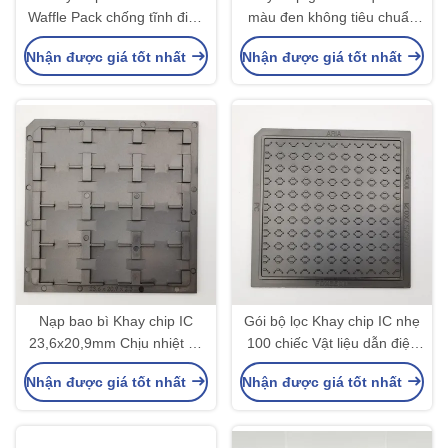
Waffle Pack chống tĩnh điện
màu đen không tiêu chuẩn
cho Mirco Die
cho hộp đựng thiết bị quang
Nhận được giá tốt nhất
Nhận được giá tốt nhất
học
Nạp bao bì Khay chip IC
Gói bộ lọc Khay chip IC nhẹ
23,6x20,9mm Chịu nhiệt độ
100 chiếc Vật liệu dẫn điện
cao
ESD
Nhận được giá tốt nhất
Nhận được giá tốt nhất