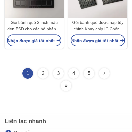
Gói bánh quế 2 inch màu
Gói bánh quế được nạp tùy
đen ESD cho các bộ phận IC
chỉnh Khay chip IC Chống
Độ phẳng 0,2mm ROHS
tĩnh điện Khay an toàn ESD
Nhận được giá tốt nhất
Nhận được giá tốt nhất
1
2
3
4
5
Liên lạc nhanh