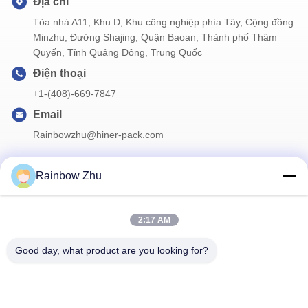
Địa chỉ
Tòa nhà A11, Khu D, Khu công nghiệp phía Tây, Cộng đồng
Minzhu, Đường Shajing, Quận Baoan, Thành phố Thâm
Quyến, Tỉnh Quảng Đông, Trung Quốc
Điện thoại
+1-(408)-669-7847
Email
Rainbowzhu@hiner-pack.com
Rainbow Zhu
Thông tin của chúng tôi
2:17 AM
Đăng ký bản tin của chúng tôi để được giảm giá và nhiều hơn
nữa.
Good day, what product are you looking for?