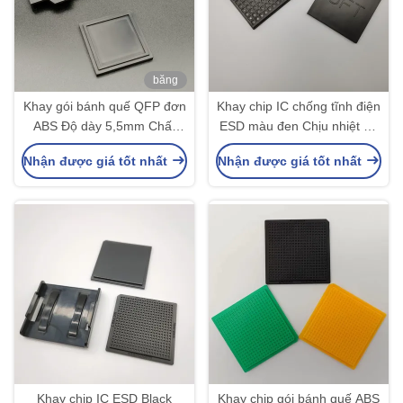
băng
hình
Khay gói bánh quế QFP đơn
Khay chip IC chống tĩnh điện
ABS Độ dày 5,5mm Chất
ESD màu đen Chịu nhiệt độ
lượng cao
cao để nạp Sapphire
Nhận được giá tốt nhất
Nhận được giá tốt nhất
Khay chip IC ESD Black
Khay chip gói bánh quế ABS