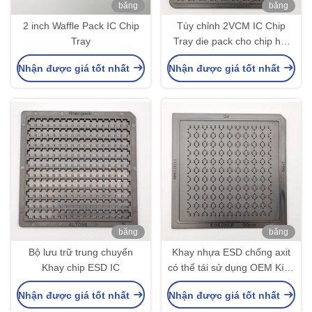
băng
băng
hình
hình
2 inch Waffle Pack IC Chip
Tùy chỉnh 2VCM IC Chip
Tray
Tray die pack cho chip hạt
nhỏ
Nhận được giá tốt nhất
Nhận được giá tốt nhất
băng
băng
hình
hình
Bộ lưu trữ trung chuyển
Khay nhựa ESD chống axit
Khay chip ESD IC
có thể tái sử dụng OEM Kích
thước nhỏ Trọng lượng nhẹ
Nhận được giá tốt nhất
Nhận được giá tốt nhất