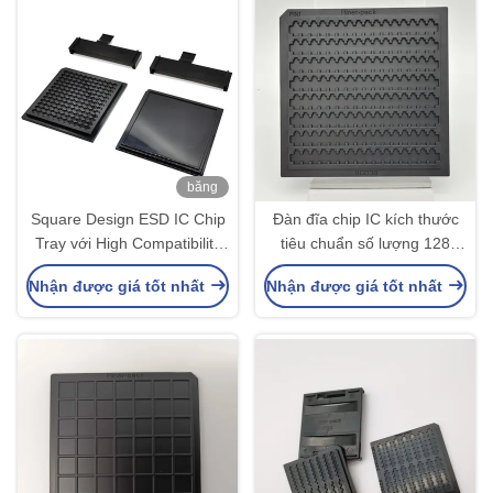
băng
hình
Square Design ESD IC Chip
Đàn đĩa chip IC kích thước
Tray với High Compatibility
tiêu chuẩn số lượng 128
Waffle Pack với nắp và clip
PCS thích hợp để mang các
Nhận được giá tốt nhất
Nhận được giá tốt nhất
chip điện tử