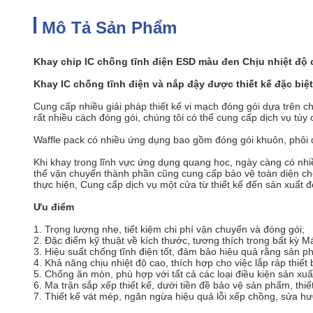
Mô Tả Sản Phẩm
Khay chip IC chống tĩnh điện ESD màu đen Chịu nhiệt độ 
Khay IC chống tĩnh điện và nắp đậy được thiết kế đặc biệ
Cung cấp nhiều giải pháp thiết kế vi mạch đóng gói dựa trên ch
rất nhiều cách đóng gói, chúng tôi có thể cung cấp dịch vụ tùy
Waffle pack có nhiều ứng dụng bao gồm đóng gói khuôn, phôi
Khi khay trong lĩnh vực ứng dụng quang học, ngày càng có nhi
thể vận chuyển thành phần cũng cung cấp bảo vệ toàn diện cho 
thực hiện, Cung cấp dịch vụ một cửa từ thiết kế đến sản xuất đ
Ưu điểm
1. Trọng lượng nhẹ, tiết kiệm chi phí vận chuyển và đóng gói;
2. Đặc điểm kỹ thuật về kích thước, tương thích trong bất kỳ M
3. Hiệu suất chống tĩnh điện tốt, đảm bảo hiệu quả rằng sản 
4. Khả năng chịu nhiệt độ cao, thích hợp cho việc lắp ráp thiết 
5. Chống ăn mòn, phù hợp với tất cả các loại điều kiện sản xu
6. Ma trận sắp xếp thiết kế, dưới tiền đề bảo vệ sản phẩm, thiết
7. Thiết kế vát mép, ngăn ngừa hiệu quả lỗi xếp chồng, sửa hướ