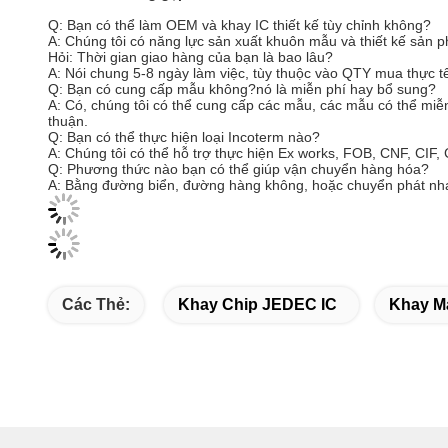
Q: Bạn có thể làm OEM và khay IC thiết kế tùy chỉnh không?
A: Chúng tôi có năng lực sản xuất khuôn mẫu và thiết kế sản 
Hỏi: Thời gian giao hàng của bạn là bao lâu?
A: Nói chung 5-8 ngày làm việc, tùy thuộc vào QTY mua thực t
Q: Bạn có cung cấp mẫu không?nó là miễn phí hay bổ sung?
A: Có, chúng tôi có thể cung cấp các mẫu, các mẫu có thể miễn
thuận.
Q: Bạn có thể thực hiện loại Incoterm nào?
A: Chúng tôi có thể hỗ trợ thực hiện Ex works, FOB, CNF, CIF,
Q: Phương thức nào bạn có thể giúp vận chuyển hàng hóa?
A: Bằng đường biển, đường hàng không, hoặc chuyển phát nha
Các Thẻ:
Khay Chip JEDEC IC
Khay M