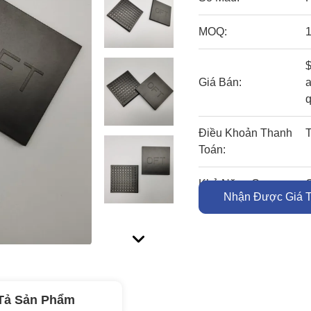
MOQ:
$
Giá Bán:
a
Điều Khoản Thanh
T
Toán:
Khả Năng Cung
Nhận Được Giá T
Cấp:
Tả Sản Phẩm