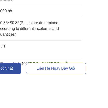
1000 bộ
0.35~$0.85(Prices are determined
ccording to different incoterms and
quantities）
 / T
Công suất từ ​​4000PCS ~ 5000PCS / mỗi
ốt Nhất
Liên Hệ Ngay Bây Giờ
ngày