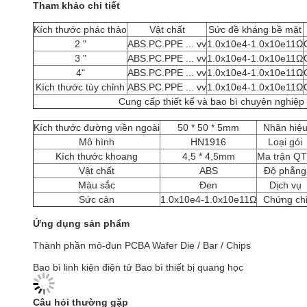
Tham khảo chi tiết
Kích thước phác thảo
Vật chất
Sức đề kháng bề mặt
2 "
ABS.PC.PPE ... vv
1.0x10e4-1.0x10e11Ω
3 "
ABS.PC.PPE ... vv
1.0x10e4-1.0x10e11Ω
4"
ABS.PC.PPE ... vv
1.0x10e4-1.0x10e11Ω
Kích thước tùy chỉnh
ABS.PC.PPE ... vv
1.0x10e4-1.0x10e11Ω
Cung cấp thiết kế và bao bì chuyên nghiệ
Kích thước đường viền ngoài
50 * 50 * 5mm
Nhãn hiệ
Mô hình
HN1916
Loại gói
Kích thước khoang
4,5 * 4,5mm
Ma trận Q
Vật chất
ABS
Độ phẳng
Màu sắc
Đen
Dịch vụ
Sức cản
1.0x10e4-1.0x10e11Ω
Chứng ch
Ứng dụng sản phẩm
Thành phần mô-đun PCBA Wafer Die / Bar / Chips
Bao bì linh kiện điện tử Bao bì thiết bị quang học
Câu hỏi thường gặp