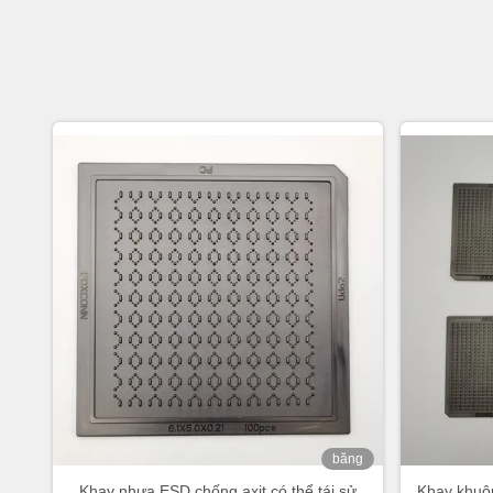
băng
hình
Khay nhựa ESD chống axit có thể tái sử
Khay khuô