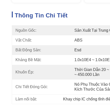
Thông Tin Chi Tiết
Nguồn Gốc:
Sản Xuất Tại Trung
Vật Chất:
ABS
Bất Động Sản:
Esd
Kháng Bề Mặt:
1.0x10E4 ~ 1.0x10
Thời Gian Dẫn 20 ~ 
Khuôn Ép:
~ 450.000 Lần
Nó Phụ Thuộc Vào 
Chi Tiết Đóng Gói:
Kích Thước Của S
Làm nổi bật:
Khay chip IC chống tĩnh đi