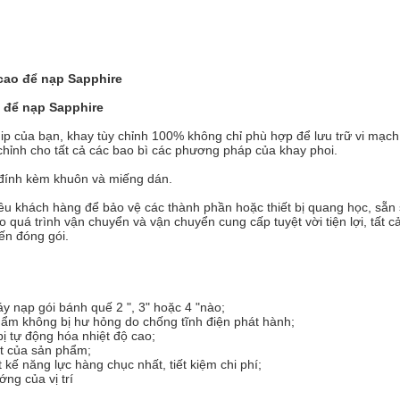
cao để nạp Sapphire
t để nạp Sapphire
ip của bạn, khay tùy chỉnh 100% không chỉ phù hợp để lưu trữ vi mạch m
 chỉnh cho tất cả các bao bì các phương pháp của khay phoi.
 đính kèm khuôn và miếng dán.
ều khách hàng để bảo vệ các thành phần hoặc thiết bị quang học, sẵn 
quá trình vận chuyển và vận chuyển cung cấp tuyệt vời tiện lợi, tất c
ến đóng gói.
áy nạp gói bánh quế 2 ", 3" hoặc 4 "nào;
phẩm không bị hư hỏng do chống tĩnh điện phát hành;
bị tự động hóa nhiệt độ cao;
ất của sản phẩm;
 kế năng lực hàng chục nhất, tiết kiệm chi phí;
ng của vị trí