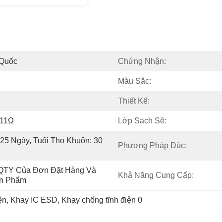
 Quốc
Chứng Nhận:
Màu Sắc:
Thiết Kế:
E11Ω
Lớp Sạch Sẽ:
25 Ngày, Tuổi Thọ Khuôn: 30 
Phương Pháp Đúc:
QTY Của Đơn Đặt Hàng Và 
Khả Năng Cung Cấp:
ản Phẩm
ện
, 
Khay IC ESD
, 
Khay chống tĩnh điện 0