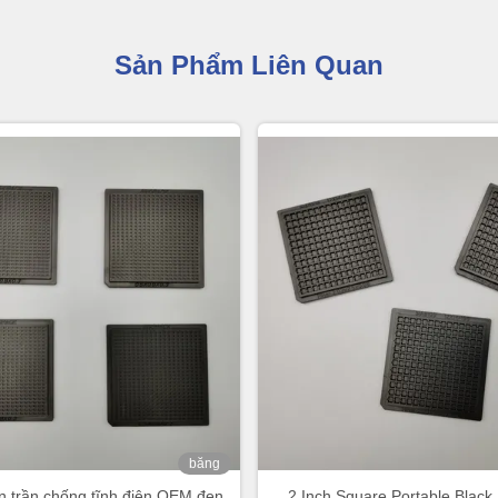
Sản Phẩm Liên Quan
băng
hình
n trần chống tĩnh điện OEM đen
2 Inch Square Portable Black 