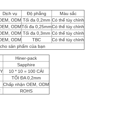
Dịch vụ
Độ phẳng
Màu sắc
OEM, ODM
Tối đa 0,2mm
Có thể tùy chỉnh
OEM, ODM
Tối đa 0,25mm
Có thể tùy chỉnh
OEM, ODM
Tối đa 0,3mm
Có thể tùy chỉnh
OEM, ODM
TBC
Có thể tùy chỉnh
p cho sản phẩm của bạn
u
Hiner-pack
Sapphire
TY
10 * 10 = 100 CÁI
TỐI ĐA 0,2mm
Chấp nhận OEM, ODM
ỉ
ROHS