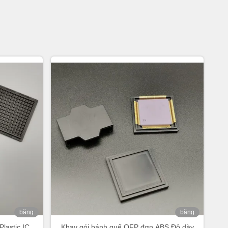
băng
băng
hình
hình
Plastic IC
Khay gói bánh quế QFP đơn ABS Độ dày